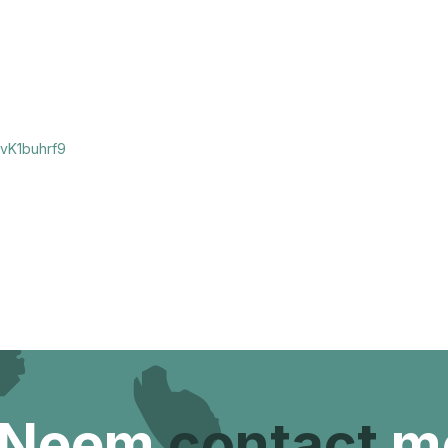
vvK1buhrf9
 Neem
contact
me