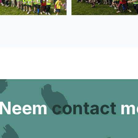
 Neem
contact
me