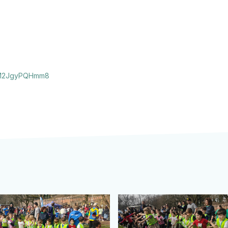
m4M2JgyPQHmm8