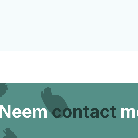
 Neem
contact
me