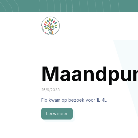
Maandpun
25/9/2023
Flo kwam op bezoek voor 1L-4L
Lees meer