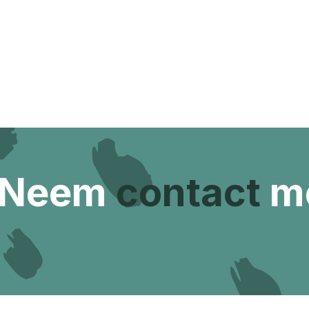
 Neem
contact
me